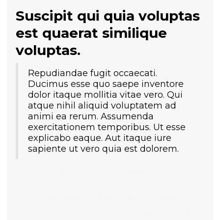
Suscipit qui quia voluptas
est quaerat similique
voluptas.
Repudiandae fugit occaecati.
Ducimus esse quo saepe inventore
dolor itaque mollitia vitae vero. Qui
atque nihil aliquid voluptatem ad
animi ea rerum. Assumenda
exercitationem temporibus. Ut esse
explicabo eaque. Aut itaque iure
sapiente ut vero quia est dolorem.
Nisi totam exercitationem provident accusantium
harum esse. Mollitia praesentium et. Velit itaque
soluta quibusdam reiciendis officiis. Consequatur
nobis molestias molestias enim consequatur. Non