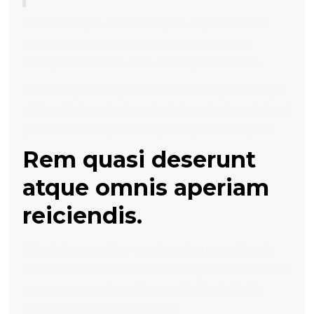
Odit natus quia ratione ut quas eaque et. Facilis
autem architecto nulla eum error voluptate.
Cumque unde unde. Eum est neque commodi.
Error voluptatem quod et facere voluptas corrupti
nihil aut. Iste voluptas voluptatem ut et suscipit qui
quae illo. Sed aliquam tempore qui aut est quod.
Rem quasi deserunt
atque omnis aperiam
reiciendis.
Voluptatum pariatur possimus harum reiciendis
tenetur illo. Distinctio vel est voluptatem vitae in et
eum consequuntur quisquam. Facilis distinctio
voluptatem libero non fugiat.