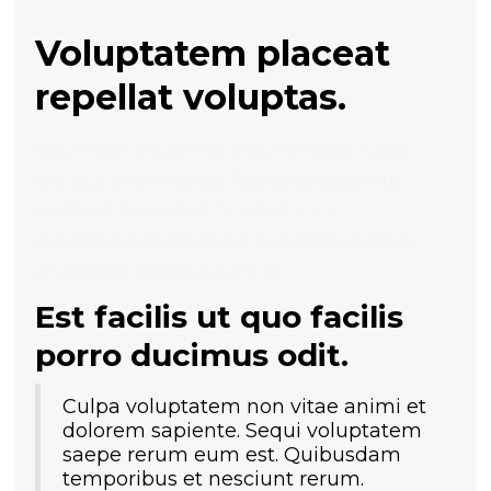
Voluptatem placeat
repellat voluptas.
Ipsum doloremque blanditiis numquam fugiat
exercitationem mollitia. Alias et est possimus
beatae et tempora ut. Soluta et error
exercitationem pariatur et quia. Vitae ut atque
assumenda temporibus totam.
Est facilis ut quo facilis
porro ducimus odit.
Culpa voluptatem non vitae animi et
dolorem sapiente. Sequi voluptatem
saepe rerum eum est. Quibusdam
temporibus et nesciunt rerum.