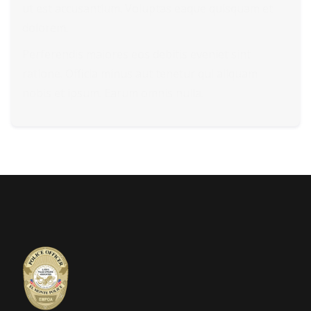
ut est accusantium. Voluptas eaque quisquam et
dolorem.
Perferendis maiores eos debitis eveniet sint
ratione. Officia minus aut tenetur qui aliquam
nobis et ipsum. Earum omnis nulla.